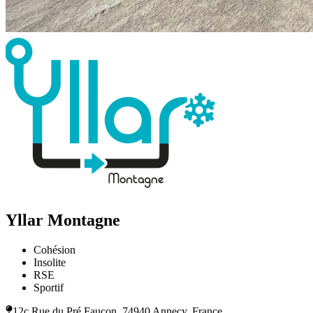
Yllar Montagne
Cohésion
Insolite
RSE
Sportif
12c Rue du Pré Faucon, 74940 Annecy, France