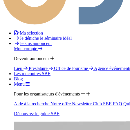
Ma sélection
Je déniche le séminaire idéal
Je suis annonceur
Mon compte
Devenir annonceur
Lieu
Prestataire
Office de tourisme
Agence événementi
Les rencontres SBE
Blog
Menu
Pour les organisateurs d'événements
Aide à la recherche
Notre offre
Newsletter
Club SBE
FAQ
Qui
Découvrez le guide SBE