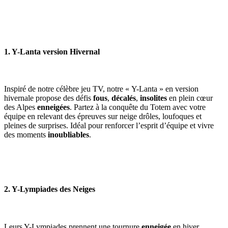
1.
Y-Lanta version Hivernal
Inspiré de notre célèbre jeu TV, notre « Y-Lanta » en version
hivernale propose des défis
fous
,
décalés
,
insolites
en plein cœur
des Alpes
enneigées
. Partez à la conquête du Totem avec votre
équipe en relevant des épreuves sur neige drôles, loufoques et
pleines de surprises. Idéal pour renforcer l’esprit d’équipe et vivre
des moments
inoubliables
.
2.
Y-Lympiades des Neiges
Leurs Y-Lympiades prennent une tournure
enneigée
en hiver.