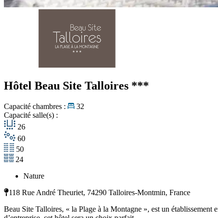
Hôtel Beau Site Talloires
***
Capacité chambres :
32
Capacité salle(s) :
26
60
50
24
Nature
118 Rue André Theuriet, 74290 Talloires-Montmin, France
Beau Site Talloires, « la Plage à la Montagne », est un établissement
d’entreprise, cet hôtel sera un choix parfait.