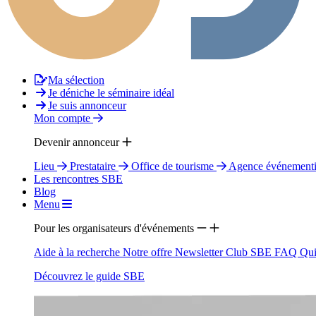
Ma sélection
Je déniche le séminaire idéal
Je suis annonceur
Mon compte
Devenir annonceur
Lieu
Prestataire
Office de tourisme
Agence événementi
Les rencontres SBE
Blog
Menu
Pour les organisateurs d'événements
Aide à la recherche
Notre offre
Newsletter
Club SBE
FAQ
Qui
Découvrez le guide SBE