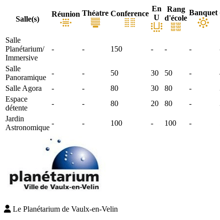
En
Rang
Banquet
Théatre
Conference
Réunion
U
d'école
Salle(s)
Salle
Planétarium/
-
-
150
-
-
-
Immersive
Salle
-
-
50
30
50
-
Panoramique
Salle Agora
-
-
80
30
80
-
Espace
-
-
80
20
80
-
détente
Jardin
-
-
100
-
100
-
Astronomique
Le Planétarium de Vaulx-en-Velin