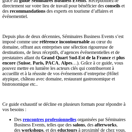
grâce au
guide
Séminaires Business Events
. Réceptionnez-le
directement sur votre lieu de travail pour bénéficier des
conseils
et
des
recommandations
des experts en tourisme d’affaires et
événementiel.
Depuis plus de deux décennies, Séminaires Business Events s’est
imposé comme une
référence incontournable
au cœur du
domaine, offrant aux entreprises une sélection rigoureuse de
destinations, de lieux réceptifs, d’agences événementielles et de
prestataires allant du
Grand Quart Sud-Est
de la France
et
plus
encore
(
Suisse
,
Paris, PACA
,
Alpes
…). Grâce à ce guide, vous
pouvez mettre en lumière les acteurs clés qui contribueront à
accueillir et à la réussite de vos événements d’entreprise (Hôtel
atypique, château avec domaine, restaurant gastronomique et
bistronomique etc..
Ce guide exhaustif se décline en plusieurs formats pour répondre à
vos besoins :
Des
rencontres professionnelles
organisées par Séminaires
Business Events, telles que des
salons
, des
afterworks
,
des
workshops
, et des
eductours
à proximité de chez vous.