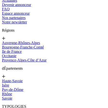
Actualités
Devenir annonceur
FAQ
Espace annonceur
Nos partenaires
Notre newsletter
Régions
Auvergne-Rhônes-Alpes
Bourgogne-Franche-Comté
Ile de France
Occitanie
Provence-Alpes-Côte d’Azur
d
Épartements
Haute-Savoie
Isère
Puy-de-Dôme
Rhône
Savoie
TYPOLOGIES