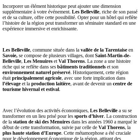
Incorporer un élément historique peut ajouter une dimension
supplémentaire à votre événement.
Les Belleville
, riche de son passé
et de sa culture, offre cette possibilité. Opter pour un hôtel qui reflète
l’histoire de la région peut transformer un séminaire standard en une
expérience immersive et enrichissante.
Les Belleville
, commune située dans la
vallée de la Tarentaise
en
Savoie,
se compose de plusieurs villages, dont
Saint-Martin-de-
Belleville
,
Les Menuires
et
Val Thorens
. La zone a une histoire
riche qui se reflète dans ses
bâtiments traditionnels
et son
environnement naturel préservé
. Historiquement, cette région
était
principalement agricole
, avec une forte implication dans
l’élevage
et la
production laitière
, avant de devenir un
centre de
tourisme hivernal et estival​
.
Avec l’évolution des activités économiques,
Les Belleville
a su se
transformer en un lieu prisé pour les
sports d’hiver
. La construction
de la
station de ski des Menuires
dans les années 1960 a marqué le
début de cette transformation, suivie par celle de
Val Thorens
, la
plus haute station d’Europe
. Cette métamorphose a été cruciale
pour le développement économique de la région, attirant des