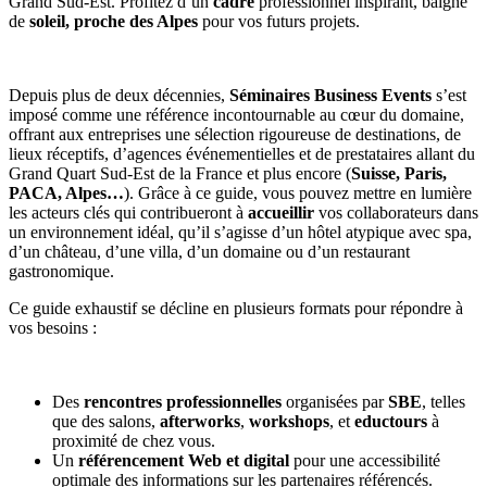
Grand Sud-Est. Profitez d’un
cadre
professionnel inspirant, baigné
de
soleil, proche des Alpes
pour vos futurs projets.
Depuis plus de deux décennies,
Séminaires Business Events
s’est
imposé comme une référence incontournable au cœur du domaine,
offrant aux entreprises une sélection rigoureuse de destinations, de
lieux réceptifs, d’agences événementielles et de prestataires allant du
Grand Quart Sud-Est de la France et plus encore (
Suisse, Paris,
PACA, Alpes…
). Grâce à ce guide, vous pouvez mettre en lumière
les acteurs clés qui contribueront à
accueillir
vos collaborateurs dans
un environnement idéal, qu’il s’agisse d’un hôtel atypique avec spa,
d’un château, d’une villa, d’un domaine ou d’un restaurant
gastronomique.
Ce guide exhaustif se décline en plusieurs formats pour répondre à
vos besoins :
Des
rencontres professionnelles
organisées par
SBE
, telles
que des salons,
afterworks
,
workshops
, et
eductours
à
proximité de chez vous.
Un
référencement Web et digital
pour une accessibilité
optimale des informations sur les partenaires référencés.