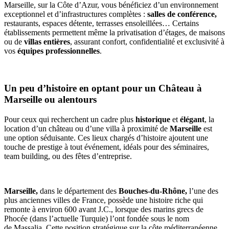
Marseille, sur la Côte d’Azur, vous bénéficiez d’un environnement
exceptionnel et d’infrastructures complètes :
salles de conférence,
restaurants, espaces détente, terrasses ensoleillées… Certains
établissements permettent même la privatisation d’étages, de maisons
ou de
villas entières
, assurant confort, confidentialité et exclusivité à
vos
équipes professionnelles
.
Un peu d’histoire en optant pour un Château à
Marseille ou alentours
Pour ceux qui recherchent un cadre plus
historique
et
élégant
, la
location d’un château ou d’une villa à proximité de
Marseille
est
une option séduisante. Ces lieux chargés d’histoire ajoutent une
touche de prestige à tout événement, idéals pour des séminaires,
team building, ou des fêtes d’entreprise.
Marseille,
dans le département des
Bouches-du-Rhône,
l’une des
plus anciennes villes de France, possède une histoire riche qui
remonte à environ
600 avant J.C., lorsque des marins grecs de
Phocée (dans l’actuelle Turquie) l’ont fondée sous le nom
de Massalia. Cette position stratégique sur la côte méditerranéenne