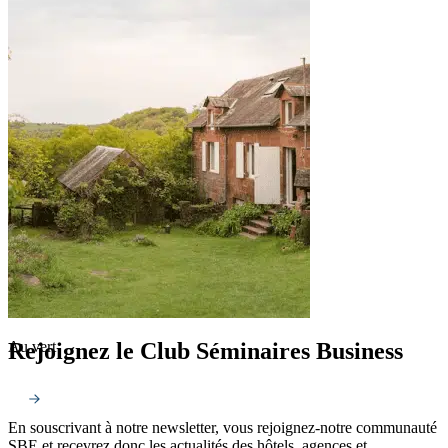
Rejoignez le Club Séminaires Business
Au vert
En souscrivant à notre newsletter, vous rejoignez-notre communauté
SBE et recevrez donc les actualités des hôtels, agences et