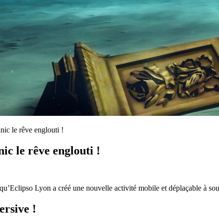
nic le rêve englouti !
ic le rêve englouti !
qu’Eclipso Lyon a créé une nouvelle activité mobile et déplaçable à sou
ersive !