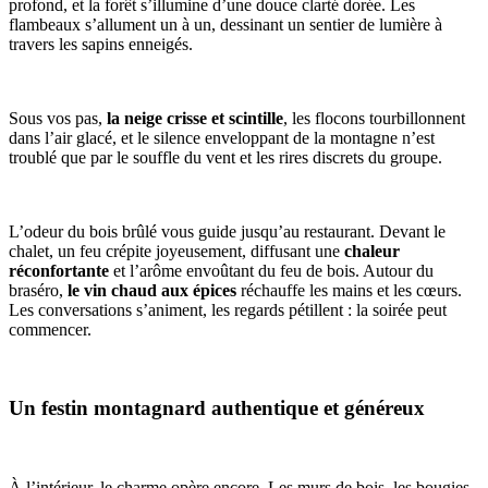
profond, et la forêt s’illumine d’une douce clarté dorée. Les
flambeaux s’allument un à un, dessinant un sentier de lumière à
travers les sapins enneigés.
Sous vos pas,
la neige crisse et scintille
, les flocons tourbillonnent
dans l’air glacé, et le silence enveloppant de la montagne n’est
troublé que par le souffle du vent et les rires discrets du groupe.
L’odeur du bois brûlé vous guide jusqu’au restaurant. Devant le
chalet, un feu crépite joyeusement, diffusant une
chaleur
réconfortante
et l’arôme envoûtant du feu de bois. Autour du
braséro,
le vin chaud aux épices
réchauffe les mains et les cœurs.
Les conversations s’animent, les regards pétillent : la soirée peut
commencer.
Un festin montagnard authentique et généreux
À l’intérieur, le charme opère encore. Les murs de bois, les bougies,