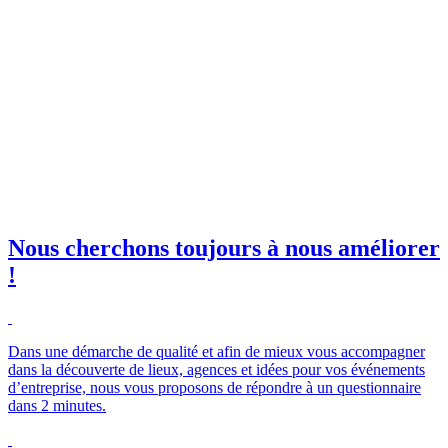
invitations à nos événements
orkshops et salons !
il professionnelle
*
e club SBE
Nous cherchons toujours à nous améliorer
!