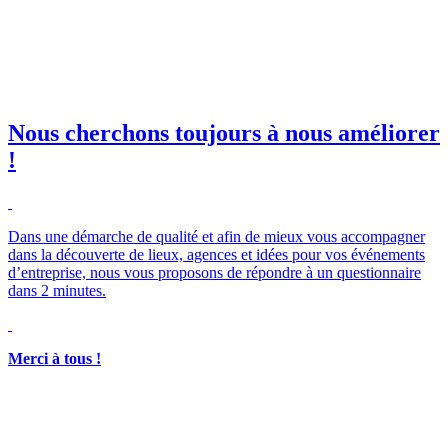
il professionnelle
*
e club SBE
Nous cherchons toujours à nous améliorer
!
Merci à tous !