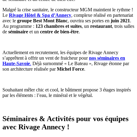
Malgré la crise sanitaire, le constructeur MGM maintient le rythme !
Le
Rivage Hôtel & Spa d’Annecy
, complexe réalisé en partenariat
avec le
groupe Best Mont Blanc
, ouvrira ses portes en
juin 2021
.
Au programme :
123 chambres et suites
, un
restaurant
, trois salles
de
séminaire
et un
centre de bien-être
.
Actuellement en recrutement, les équipes de Rivage Annecy
s’apprêtent à offrir un vent de fraicheur pour
nos séminaires en
Haute-Savoie
.
Déjà surnommé « Le Bateau », Rivage étonne par
son architecture réalisée par
Michel Force
.
Souhaitant mêler chic et cool, le bâtiment propose 3 étages inspirés
par les éléments : l’eau, le minéral et le végétal.
Séminaires & Activités pour vos équipes
avec Rivage Annecy !